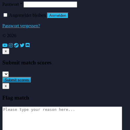
Erforderlich
Passwort
*
Angemeldet bleiben
Anmelden
Passwort vergessen?
© 2026
×
Submit match scores
×
Flag match